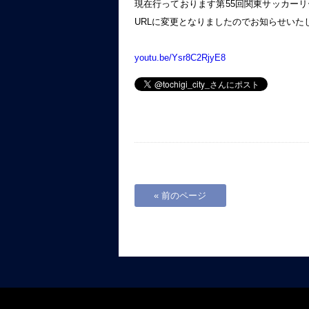
現在行っております第55回関東サッカーリ
URLに変更となりましたのでお知らせいた
youtu.be/Ysr8C2RjyE8
« 前のページ