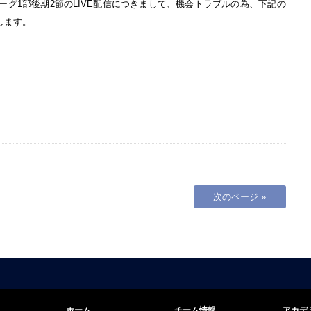
ーグ1部後期2節のLIVE配信につきまして、機会トラブルの為、下記の
します。
次のページ »
ホーム
チーム情報
アカデ