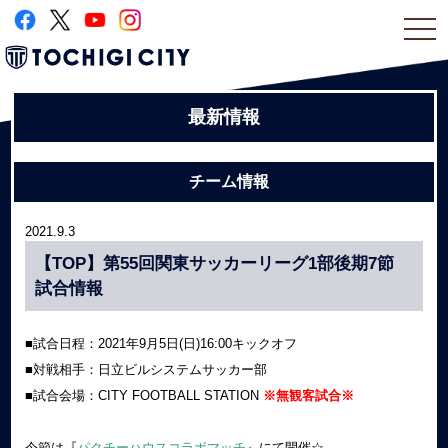
togg
navi
最新情報
チーム情報
2021.9.3
【TOP】第55回関東サッカーリーグ1部後期7節
試合情報
■試合日程：2021年9月5日(日)16:00キックオフ
■対戦相手：日立ビルシステムサッカー部
■試合会場：CITY FOOTBALL STATION
※無観客試合※
今節は『
パクチーハウスコラボマッチ
』にて開催☆