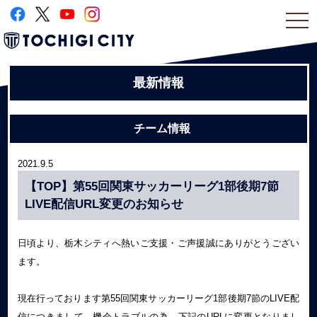
togg
navi
最新情報
チーム情報
2021.9.5
【TOP】第55回関東サッカーリーグ1部後期7節
LIVE配信URL変更のお知らせ
日頃より、栃木シティへ熱いご支援・ご声援誠にありがとうござい
ます。
現在行っております第55回関東サッカーリーグ1部後期7節のLIVE配
信につきまして、機会トラブルの為、下記のURLに変更となりまし