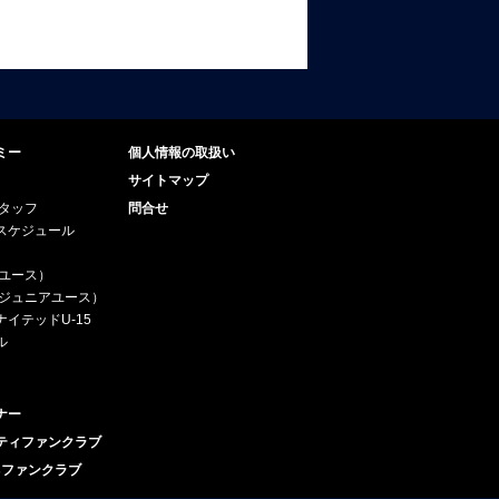
ミー
個人情報の取扱い
サイトマップ
スタッフ
問合せ
スケジュール
（ユース）
5（ジュニアユース）
イテッドU-15
ル
ナー
ティファンクラブ
esファンクラブ