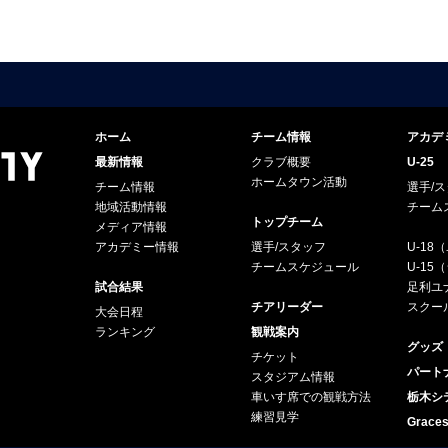
ホーム
チーム情報
アカデ
最新情報
クラブ概要
U-25
ホームタウン活動
チーム情報
選手/
地域活動情報
チーム
トップチーム
メディア情報
アカデミー情報
選手/スタッフ
U-18
チームスケジュール
U-1
試合結果
足利ユナ
チアリーダー
スクー
大会日程
ランキング
観戦案内
グッズ
チケット
パート
スタジアム情報
車いす席での観戦方法
栃木シ
練習見学
Grac