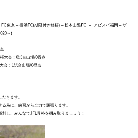
8 – FC東京 – 横浜FC(期限付き移籍) – 松本山雅FC – アビスパ福岡 – ザ
20～)
得点
権大会：0試合出場/0得点
大会：1試合出場/0得点
ただきます。
する為に、練習から全力で頑張ります。
利し、みんなでJFL昇格を掴み取りましょう！