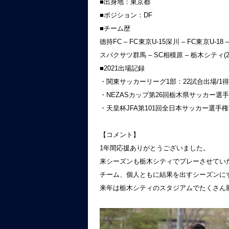
■出身地：東京都
■ポジション：DF
■チーム歴
徳持FC – FC東京U-15深川 – FC東京U-1
スパクサツ群馬 – SC相模原 – 栃木シティ(20
■2021出場記録
・関東サッカーリーグ1部：22試合出場/1
・NEZASカップ第26回栃木県サッカー選手
・天皇杯JFA第101回全日本サッカー選手権
【コメント】
1年間応援ありがとうございました。
来シーズンも栃木シティでプレーさせてい
チーム、個人ともに結果を出すシーズンに
来年は栃木シティのスタジアムでたくさん勝