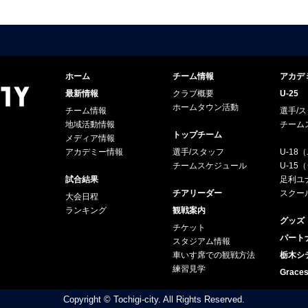
ホーム
チーム情報
アカデ
最新情報
クラブ概要
U-25
ホームタウン活動
チーム情報
選手/
地域活動情報
チーム
トップチーム
メディア情報
アカデミー情報
選手/スタッフ
U-18
チームスケジュール
U-1
試合結果
足利ユナ
チアリーダー
スクー
大会日程
ランキング
観戦案内
グッズ
チケット
パート
スタジアム情報
車いす席での観戦方法
栃木シ
練習見学
Grac
Copyright © Tochigi-city. All Rights Reserved.