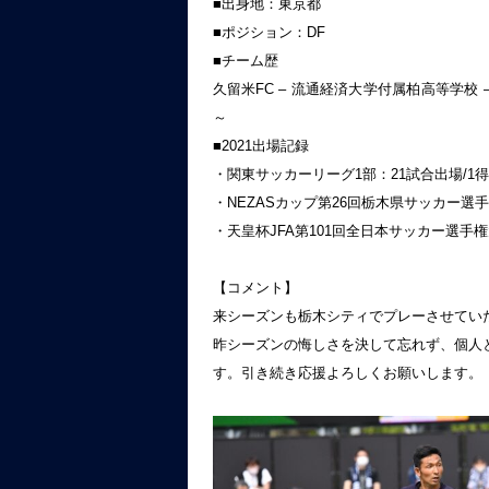
■出身地：東京都
■ポジション：DF
■チーム歴
久留米FC – 流通経済大学付属柏高等学校 – 
～
■2021出場記録
・関東サッカーリーグ1部：21試合出場/1
・NEZASカップ第26回栃木県サッカー選手
・天皇杯JFA第101回全日本サッカー選手権
【コメント】
来シーズンも栃木シティでプレーさせてい
昨シーズンの悔しさを決して忘れず、個人
す。引き続き応援よろしくお願いします。