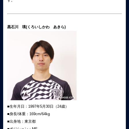
す。
黒石川 瑛(くろいしかわ あきら)
■生年月日：1997年5月30日（24歳）
■身長/体重：169cm/64kg
■出身地：東京都
■ポジション：MF