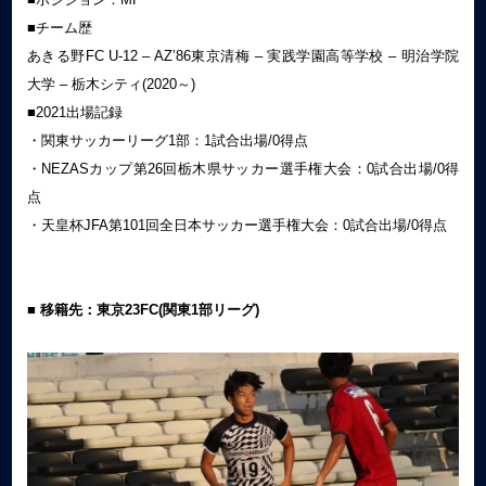
■チーム歴
あきる野FC U-12 – AZ’86東京清梅 – 実践学園高等学校 – 明治学院
大学 – 栃木シティ(2020～)
■2021出場記録
・関東サッカーリーグ1部：1試合出場/0得点
・NEZASカップ第26回栃木県サッカー選手権大会：0試合出場/0得
点
・天皇杯JFA第101回全日本サッカー選手権大会：0試合出場/0得点
■ 移籍先：東京23FC(関東1部リーグ)