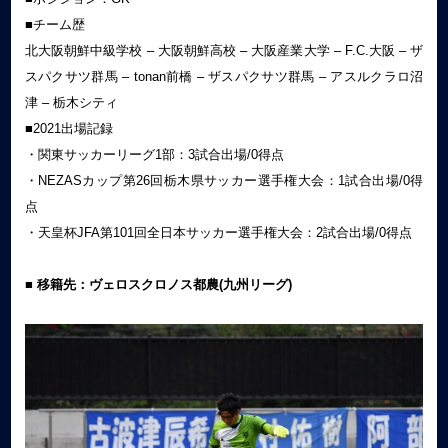
■チーム歴
北大阪朝鮮中級学校 – 大阪朝鮮高校 – 大阪産業大学 – F.C.大阪 – ザ
スパクサツ群馬 – tonan前橋 – ザスパクサツ群馬 – アスルクラロ沼
津 – 栃木シティ
■2021出場記録
・関東サッカーリーグ1部：3試合出場/0得点
・NEZASカップ第26回栃木県サッカー選手権大会：1試合出場/0得
点
・天皇杯JFA第101回全日本サッカー選手権大会：2試合出場/0得点
■ 移籍先：ヴェロスクロノス都農(九州リーグ)