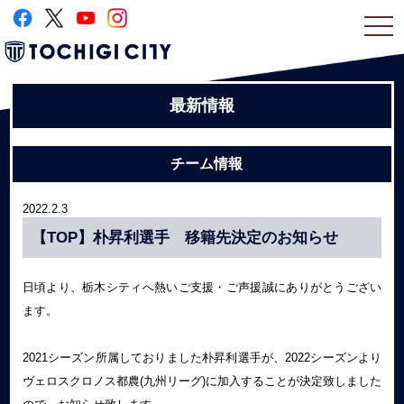
togg
navi
最新情報
チーム情報
2022.2.3
【TOP】朴昇利選手 移籍先決定のお知らせ
日頃より、栃木シティへ熱いご支援・ご声援誠にありがとうござい
ます。
2021シーズン所属しておりました朴昇利選手が、2022シーズンより
ヴェロスクロノス都農(九州リーグ)に加入することが決定致しました