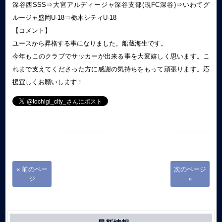
深谷西SSS⇒大宮アルディージャ深谷支部(現FC深谷)⇒いわてグ
ルージャ盛岡U-18⇒栃木シティU-18
【コメント】
ユースから昇格する事になりました。船蔵海生です。
今年もこのクラブでサッカーが出来る事を大変嬉しく思います。こ
れまで支えてくださった方に感謝の気持ちをもって頑張ります。応
援宜しくお願いします！
« 前のペー
次のページ
ジ
»