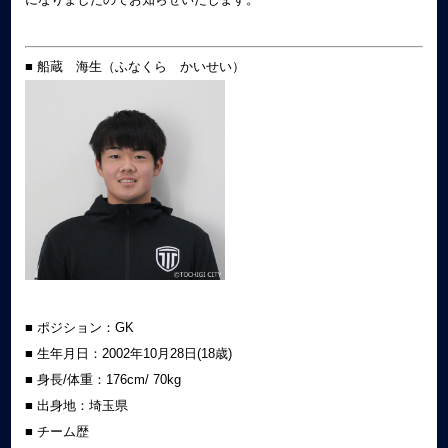
■ 船蔵 海生（ふなくら かいせい）
■ ポジション：GK
■ 生年月日：2002年10月28日(18歳)
■ 身長/体重：176cm/ 70kg
■ 出身地：埼玉県
■ チーム歴