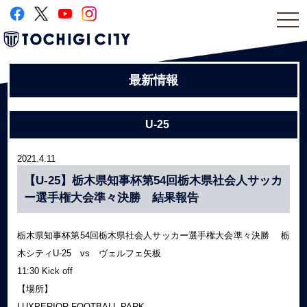
togg
navi
最新情報
U-25
2021.4.11
【U-25】栃木県知事杯第54回栃木県社会人サッカ
ー選手権大会準々決勝 結果報告
栃木県知事杯第54回栃木県社会人サッカー選手権大会準々決勝 栃
木シティU-25 vs ヴェルフェ矢板
11:30 Kick off
【場所】
LUXPERIOR FOOTBALL PARK