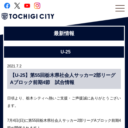
togg
navi
最新情報
U-25
2021.7.2
【U-25】第55回栃木県社会人サッカー2部リーグ
Aブロック前期4節 試合情報
日頃より、栃木シティへ熱いご支援・ご声援誠にありがとうござい
ます。
7月4日(日)に第55回栃木県社会人サッカー2部リーグAブロック前期4
節が開催されます！