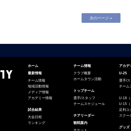
次のページ »
ホーム
チーム情報
アカデ
最新情報
クラブ概要
U-25
ホームタウン活動
チーム情報
選手/
地域活動情報
チーム
トップチーム
メディア情報
アカデミー情報
選手/スタッフ
U-18
チームスケジュール
U-1
試合結果
足利ユナ
チアリーダー
スクー
大会日程
ランキング
観戦案内
グッズ
チケット