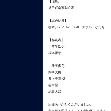
【場所】
益子町南運動公園
【試合結果】
栃木シティU-25 6-0 スポルトかわち
【得点者】
・前半(1-0)
福本優芽
・後半(5-0)
岡崎大樹
井上吏雲×2
谷中聖
紀井大武
応援ありがとうございました。
引き続き応援よろしくお願い致します！！