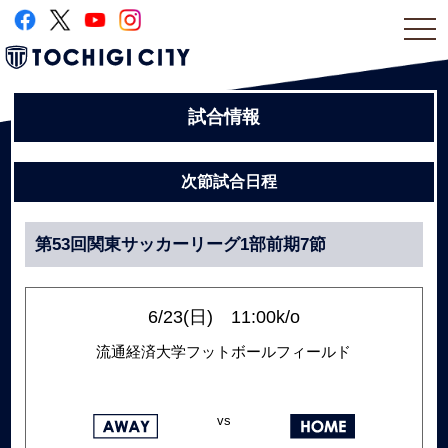
togg
navi
試合情報
次節試合日程
第53回関東サッカーリーグ1部前期7節
6/23(日) 11:00k/o
流通経済大学フットボールフィールド
vs