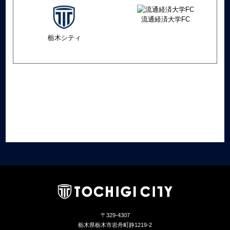
流通経済大学FC
栃木シティ
〒329-4307
栃木県栃木市岩舟町静1219-2