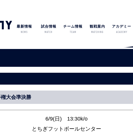
最新情報
試合情報
チーム情報
観戦案内
アカデミー
NEWS
MATCH
TEAM
WATCHING
ACADEMY
手権大会準決勝
6/9(日) 13:30k/o
とちぎフットボールセンター