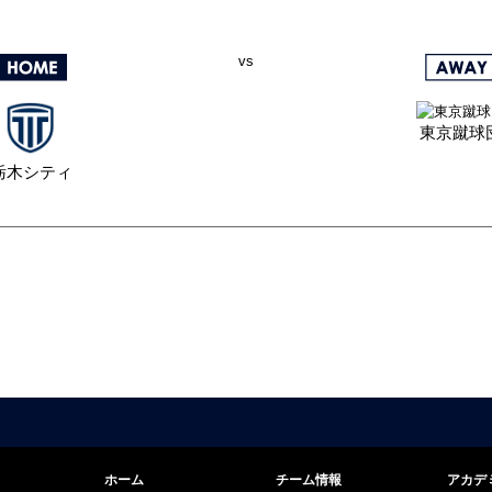
vs
東京蹴球
栃木シティ
ホーム
チーム情報
アカデ