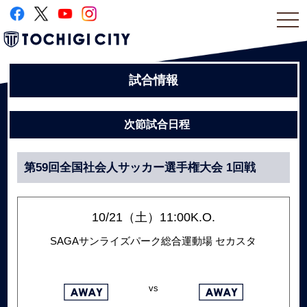
togg
navi
試合情報
次節試合日程
第59回全国社会人サッカー選手権大会 1回戦
10/21（土）11:00K.O.
SAGAサンライズパーク総合運動場 セカスタ
vs