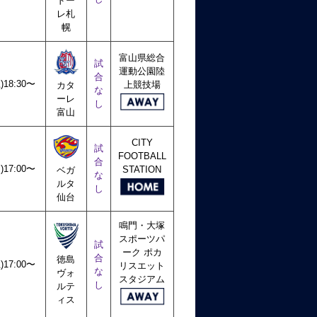
ドー
レ札
幌
富山県総合
試
運動公園陸
合
土)18:30〜
上競技場
カタ
な
ーレ
し
富山
CITY
試
FOOTBALL
合
日)17:00〜
STATION
ベガ
な
ルタ
し
仙台
鳴門・大塚
スポーツパ
試
ーク ポカ
合
徳島
土)17:00〜
リスエット
な
ヴォ
スタジアム
し
ルテ
ィス