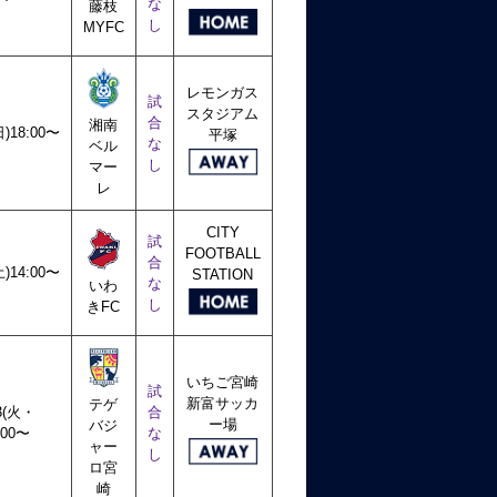
な
藤枝
し
MYFC
レモンガス
試
スタジアム
合
湘南
日)18:00〜
平塚
な
ベル
し
マー
レ
CITY
試
FOOTBALL
合
土)14:00〜
STATION
な
いわ
し
きFC
いちご宮崎
試
新富サッカ
テゲ
/3(火・
合
ー場
バジ
:00〜
な
ャー
し
ロ宮
崎