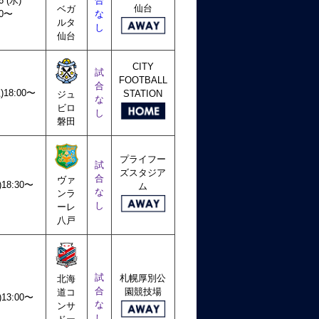
6 (水)
合
仙台
ベガ
00〜
な
ルタ
し
仙台
CITY
試
FOOTBALL
合
土)18:00〜
STATION
ジュ
な
ビロ
し
磐田
プライフー
試
ズスタジア
合
ヴァ
)18:30〜
ム
な
ンラ
し
ーレ
八戸
試
札幌厚別公
北海
合
園競技場
道コ
)13:00〜
な
ンサ
し