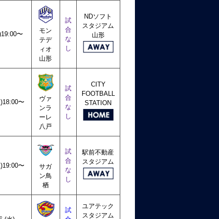
NDソフト
試
スタジアム
合
モン
)19:00〜
山形
な
テデ
し
ィオ
山形
CITY
試
FOOTBALL
合
ヴァ
土)18:00〜
STATION
な
ンラ
し
ーレ
八戸
試
駅前不動産
合
スタジアム
土)19:00〜
サガ
な
ン鳥
し
栖
ユアテック
試
スタジアム