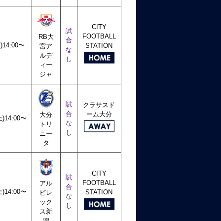
CITY
試
FOOTBALL
RB大
合
日)14:00〜
STATION
宮ア
な
ルデ
し
ィー
ジャ
試
クラサスド
合
ーム大分
大分
土)14:00〜
な
トリ
し
ニー
タ
CITY
試
FOOTBALL
アル
合
土)14:00〜
STATION
ビレ
な
ック
し
ス新
潟