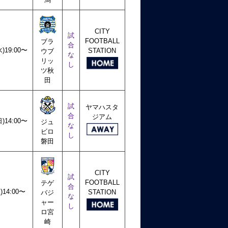
CITY
試
FOOTBALL
ブラ
合
水)19:00〜
STATION
ウブ
な
リッ
し
ツ秋
田
試
ヤマハスタ
合
ジアム
日)14:00〜
ジュ
な
ビロ
し
磐田
CITY
試
FOOTBALL
テゲ
合
土)14:00〜
STATION
バジ
な
ャー
し
ロ宮
崎