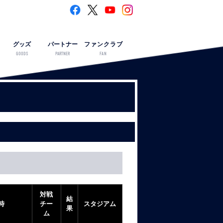
グッズ
パートナー
ファンクラブ
GOODS
PARTNER
FAN
対戦
結
時
チー
スタジアム
果
ム