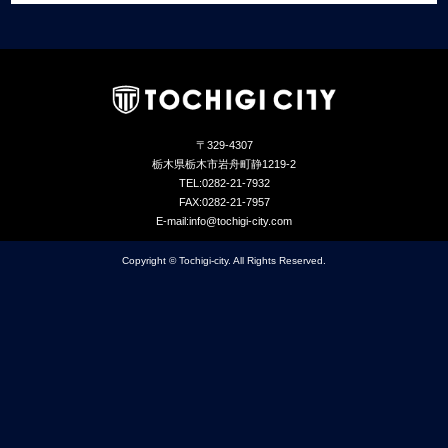
〒329-4307
栃木県栃木市岩舟町静1219-2
TEL:0282-21-7932
FAX:0282-21-7957
E-mail:info@tochigi-city.com
Copyright © Tochigi-city. All Rights Reserved.