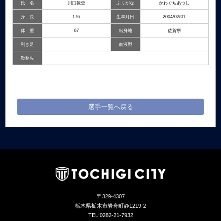
氏 名
川口敦史
ふりがな
かわぐちあつし
身 長
176
生年月日
2004/02/01
体 重
67
出身地
佐賀県
利き足
血液型
勤務先
選手一覧へ戻る
〒329-4307
栃木県栃木市岩舟町静1219-2
TEL:0282-21-7932