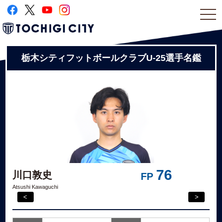
togg
navi
栃木シティフットボールクラブU-25選手名鑑
76
川口敦史
FP
Atsushi Kawaguchi
<
>