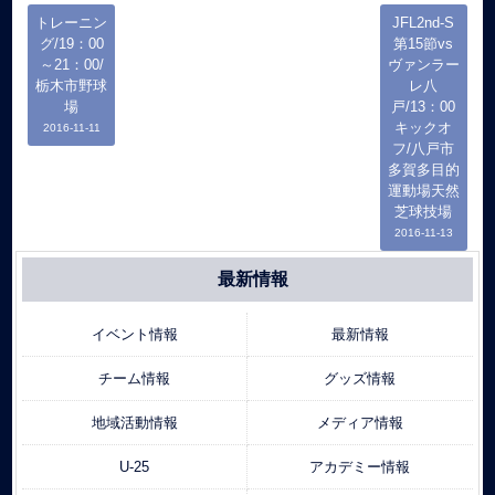
トレーニン
JFL2nd-S
グ/19：00
第15節vs
～21：00/
ヴァンラー
栃木市野球
レ八
場
戸/13：00
キックオ
2016-11-11
フ/八戸市
多賀多目的
運動場天然
芝球技場
2016-11-13
最新情報
イベント情報
最新情報
チーム情報
グッズ情報
地域活動情報
メディア情報
U-25
アカデミー情報