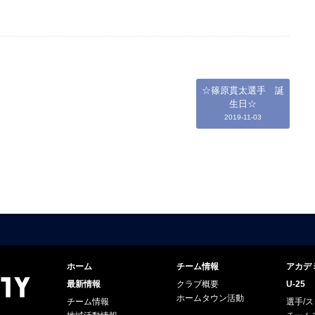
☆篠原貫太選手 誕
生日☆
2019-11-03
ホーム
チーム情報
アカデ
最新情報
クラブ概要
U-25
ホームタウン活動
チーム情報
選手/