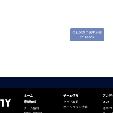
全社関東予選準決勝
2019-06-09
ホーム
チーム情報
アカデ
最新情報
クラブ概要
U-25
ホームタウン活動
チーム情報
選手/