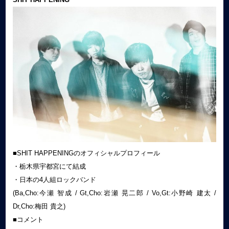
■SHIT HAPPENINGのオフィシャルプロフィール
・栃木県宇都宮にて結成
・日本の4人組ロックバンド
(Ba,Cho:今瀬 智成 / Gt,Cho:岩瀬 晃二郎 / Vo,Gt:小野崎 建太 /
Dr,Cho:梅田 貴之)
■コメント