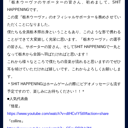
「栃木ウーヴァのサポーターの皆さん、初めまして。SHIT
HAPPENINGです。
この度『栃木ウーヴァ』のオフィシャルサポーターを務めさせてい
ただくことになりました。
僕たちも全員栃木県出身ということもあり、このような形で携わる
ことができて大変嬉しく光栄に思います。『栃木ウーヴァ』の選手
の皆さん、サポーターの皆さん、そしてSHIT HAPPENINGで一丸と
なって栃木から全国へ羽ばたければと思います！
これから様々なところで僕たちの音楽が流れると思いますのでぜひ
耳を傾けていただければ嬉しいです。これからよろしくお願いしま
す。
＊SHIT HAPPENINGはホームゲームの際にビデオメッセージも流す
予定ですので、楽しみにお待ちください！！＊
■人気代表曲
『彗星』
https://www.youtube.com/watch?v=dtHCvIY5tlI#action=share
『collins』