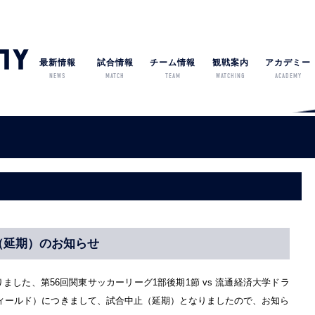
最新情報
試合情報
チーム情報
観戦案内
アカデミー
NEWS
MATCH
TEAM
WATCHING
ACADEMY
止（延期）のお知らせ
ました、第56回関東サッカーリーグ1部後期1節 vs 流通経済大学ドラ
ィールド）につきまして、試合中止（延期）となりましたので、お知ら