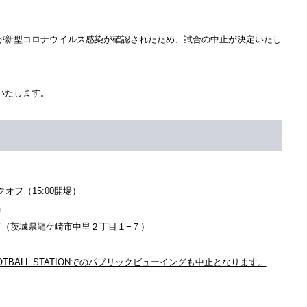
が新型コロナウイルス感染が確認されたため、試合の中止が決定いたし
いたします。
ックオフ（15:00開場）
崎
ド（茨城県龍ケ崎市中里２丁目１−７）
OTBALL STATIONでのパブリックビューイングも中止となります。