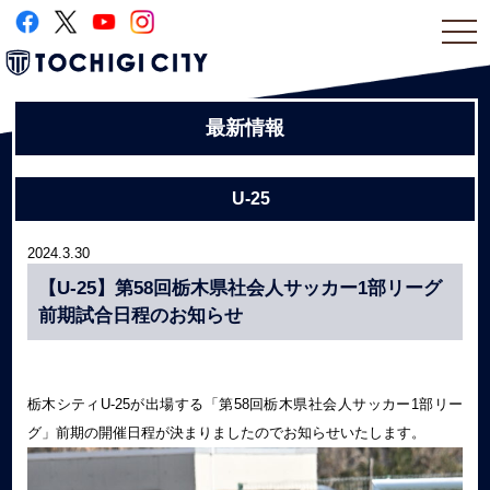
togg
navi
最新情報
U-25
2024.3.30
【U-25】第58回栃木県社会人サッカー1部リーグ
前期試合日程のお知らせ
栃木シティU-25が出場する「第58回栃木県社会人サッカー1部リー
グ」前期の開催日程が決まりましたのでお知らせいたします。