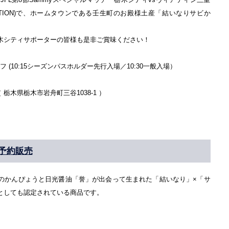
LL STATION)で、ホームタウンである壬生町のお殿様土産「結いなりサビか
木シティサポーターの皆様も是非ご賞味ください！
オフ (10:15シーズンパスホルダー先行入場／10:30一般入場）
N（ 栃木県栃木市岩舟町三谷1038-1 ）
予約販売
のかんぴょうと日光醤油「誉」が出会って生まれた「結いなり」×「サ
としても認定されている商品です。