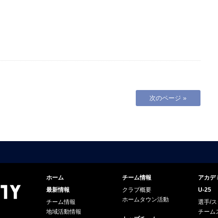
。
次のページ »
ホーム
チーム情報
アカデ
最新情報
クラブ概要
U-25
ホームタウン活動
チーム情報
選手/
地域活動情報
チーム