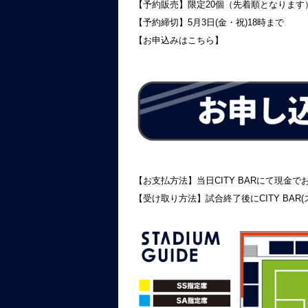
【予約販売】限定20個（先着順となります
【予約締切】5月3日(金・祝)18時まで
【お申込みはこちら】
【お支払方法】当日CITY BARにて現金
【受け取り方法】試合終了後にCITY BA