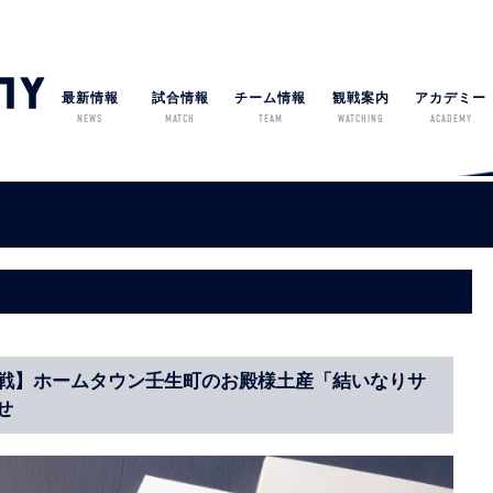
最新情報
試合情報
チーム情報
観戦案内
アカデミー
NEWS
MATCH
TEAM
WATCHING
ACADEMY
三重戦】ホームタウン壬生町のお殿様土産「結いなりサ
せ