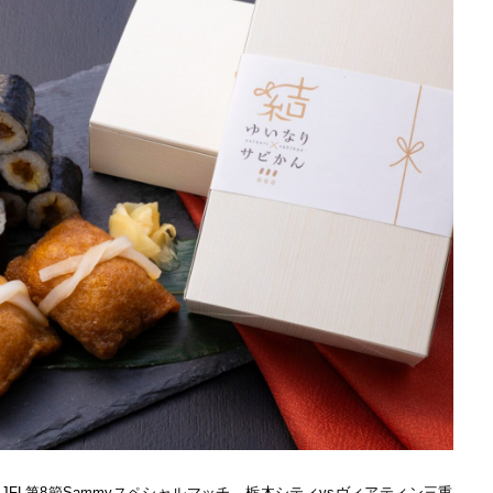
6回JFL第8節Sammyスペシャルマッチ 栃木シティvsヴィアティン三重