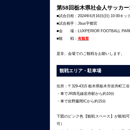
第58回栃木県社会人サッカー
■試合日程：2024年6月16日(日) 10:00キ
■試合相手：Jbus宇都宮
■会 場：LUXPERIOR FOOTBALL PAR
■観 戦：
有観客
是非、会場でのご観戦をお願いします。
観戦エリア・駐車場
住所：〒329‐4315 栃木県栃木市岩舟町三谷10
・車でJR両毛線岩舟駅から約10分
・車で佐野藤岡ICから約15分
下図のピンク色【観戦スペース】が観戦可
可）