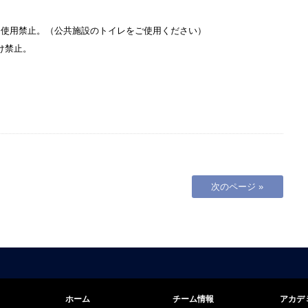
内のトイレ使用禁止。（公共施設のトイレをご使用ください）
け禁止。
次のページ »
ホーム
チーム情報
アカデ