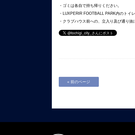
・ゴミは各自で持ち帰りください。
・LUXPERIR FOOTBALL PARK
・クラブハウス前への、立入り及び通り抜
« 前のページ