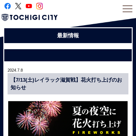
togg
navi
最新情報
2024.7.8
【7/13(土)レイラック滋賀戦】花火打ち上げのお
知らせ