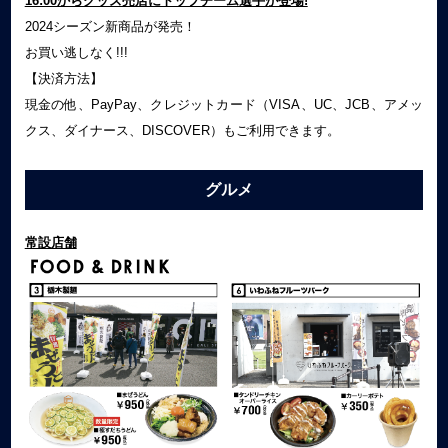
16:00からグッズ売店にトップチーム選手が登場!
2024シーズン新商品が発売！
お買い逃しなく!!!
【決済方法】
現金の他、
PayPay
、クレジットカード（
VISA
、
UC
、
JCB
、アメッ
クス、ダイナース、
DISCOVER
）もご利用できます。
グルメ
常設店舗