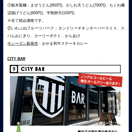
①栃木製麺：まぜうどん(950円)、かしわ天うどん(700円)、ちくわ磯
辺揚げうどん(600円)、半熟卵天(150円)
※全て税込価格です。
②いわふねフルーツパーク：タンドリーチキンオーバーライス、ス
パムおにぎり、カーリーポテト、からあげ
今シーズン新発売
：おやま和牛ステーキカレー
CITY BAR