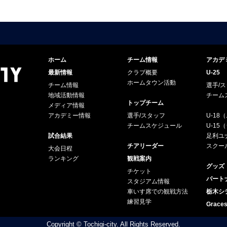
ホーム
チーム情報
アカデ
最新情報
クラブ概要
U-25
ホームタウン活動
チーム情報
選手/
地域活動情報
チーム
トップチーム
メディア情報
アカデミー情報
選手/スタッフ
U-18
チームスケジュール
U-1
試合結果
足利ユナ
チアリーダー
スクー
大会日程
ランキング
観戦案内
グッズ
チケット
パート
スタジアム情報
車いす席での観戦方法
栃木シ
練習見学
Grac
Copyright © Tochigi-city. All Rights Reserved.