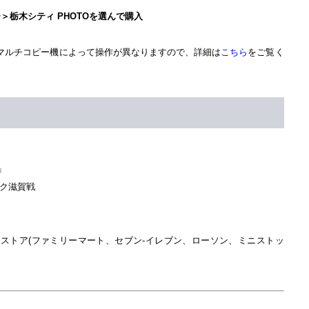
＞栃木シティ PHOTOを選んで購入
マルチコピー機によって操作が異なりますので、詳細は
こちら
をご覧く
」
ック滋賀戦
ア(ファミリーマート、セブン-イレブン、ローソン、ミニストッ