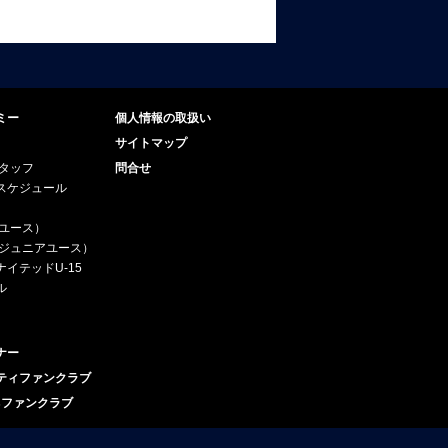
ミー
個人情報の取扱い
サイトマップ
スタッフ
問合せ
スケジュール
（ユース）
5（ジュニアユース）
イテッドU-15
ル
ナー
ティファンクラブ
esファンクラブ