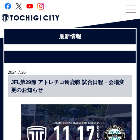
togg
navi
最新情報
2024.7.26
JFL第29節 アトレチコ鈴鹿戦 試合日程・会場変
更のお知らせ