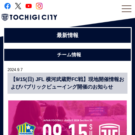
togg
navi
最新情報
チーム情報
2024.9.7
【9/15(日) JFL 横河武蔵野FC戦】現地開催情報お
よびパブリックビューイング開催のお知らせ