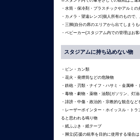
※スタンド内での傘をさしての観戦はご遠
・水筒・保冷剤・プラスチックやアルミの
・カメラ・望遠レンズ(個人所有のもので、
・三脚(自分の席のエリアから出てしまうも
・ベビーカー(スタジアム内での管理はお客
スタジアムに持ち込めない物
・ビン・カン類
・花火・発煙筒などの危険物
・鉄砲・刃類・ナイフ・ハサミ・金属棒・
・毒物・劇物・薬物・油類(ガソリン、灯油
・誹謗・中傷・政治的・宗教的な観念など
・レーザーポインター・ホイッスル・トラ
ると思われる鳴り物
・紙ふぶき・紙テープ
・脚立(応援の統率を目的に使用する場合は