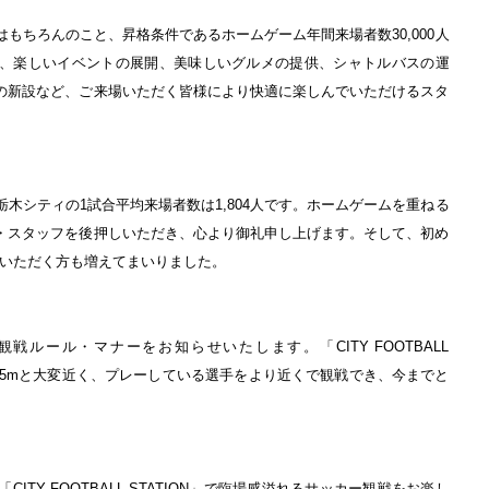
はもちろんのこと、昇格条件であるホームゲーム年間来場者数30,000人
けて、楽しいイベントの展開、美味しいグルメの提供、シャトルバスの運
の新設など、ご来場いただく皆様により快適に楽しんでいただけるスタ
栃木シティの1試合平均来場者数は1,804人です。ホームゲームを重ねる
・スタッフを後押しいただき、心より御礼申し上げます。そして、初め
にご来場いただく方も増えてまいりました。
ルール・マナーをお知らせいたします。「CITY FOOTBALL
離が5mと大変近く、プレーしている選手をより近くで観戦でき、今までと
TY FOOTBALL STATION」で臨場感溢れるサッカー観戦をお楽し