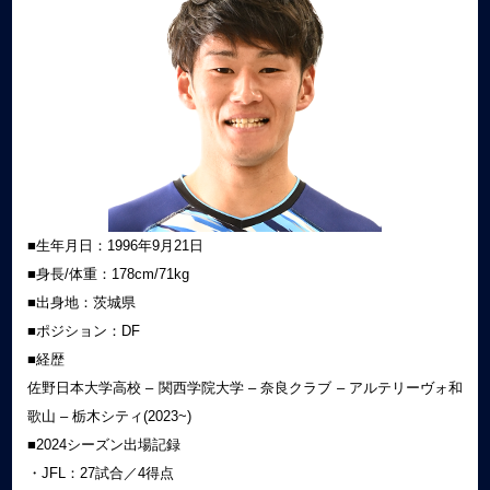
■生年月日：1996年9月21日
■身長/体重：178cm/71kg
■出身地：茨城県
■ポジション：DF
■経歴
佐野日本大学高校 – 関西学院大学 – 奈良クラブ – アルテリーヴォ和
歌山 – 栃木シティ(2023~)
■2024シーズン出場記録
・JFL：27試合／4得点