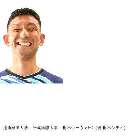
– 流通経済大学 – 平成国際大学 – 栃木ウーヴァFC（現:栃木シティ）