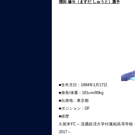
増田 修斗（ますだ しゅうと）選手
■生年月日：1994年1月17日
■身長/体重：181cm/80kg
■出身地：東京都
■ポジション：DF
■経歴
久留米FC – 流通経済大学付属柏高等学校 
2017～