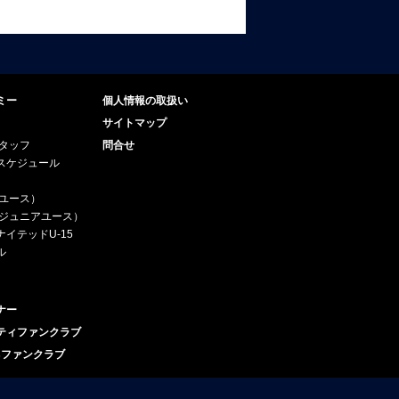
ミー
個人情報の取扱い
サイトマップ
スタッフ
問合せ
スケジュール
（ユース）
5（ジュニアユース）
イテッドU-15
ル
ナー
ティファンクラブ
esファンクラブ