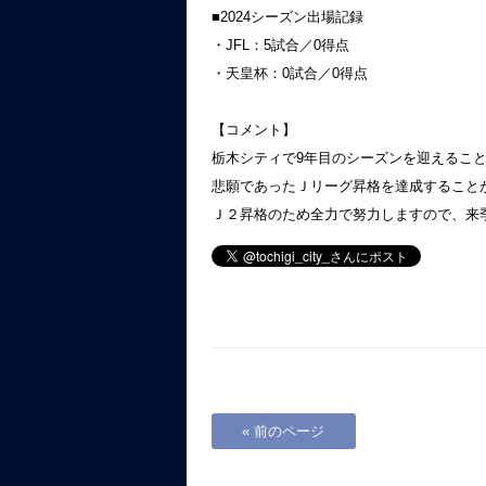
■2024シーズン出場記録
・JFL：5試合／0得点
・天皇杯：0試合／0得点
【コメント】
栃木シティで9年目のシーズンを迎えるこ
悲願であったＪリーグ昇格を達成すること
Ｊ２昇格のため全力で努力しますので、来
« 前のページ