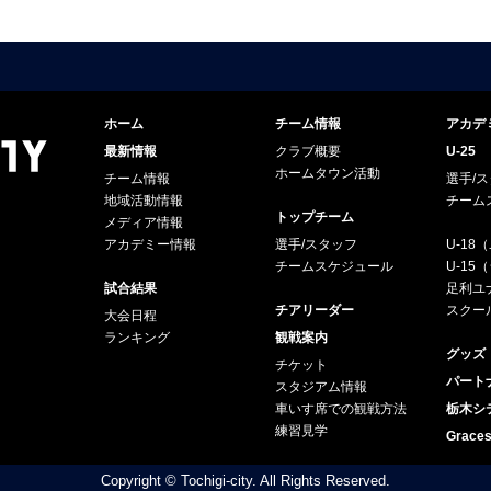
ホーム
チーム情報
アカデ
最新情報
クラブ概要
U-25
ホームタウン活動
チーム情報
選手/
地域活動情報
チーム
トップチーム
メディア情報
アカデミー情報
選手/スタッフ
U-18
チームスケジュール
U-1
試合結果
足利ユナ
チアリーダー
スクー
大会日程
ランキング
観戦案内
グッズ
チケット
パート
スタジアム情報
車いす席での観戦方法
栃木シ
練習見学
Grac
Copyright © Tochigi-city. All Rights Reserved.