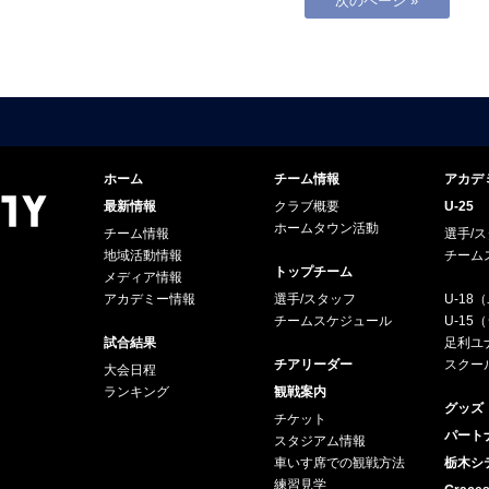
次のページ »
ホーム
チーム情報
アカデ
最新情報
クラブ概要
U-25
ホームタウン活動
チーム情報
選手/
地域活動情報
チーム
トップチーム
メディア情報
アカデミー情報
選手/スタッフ
U-18
チームスケジュール
U-1
試合結果
足利ユナ
チアリーダー
スクー
大会日程
ランキング
観戦案内
グッズ
チケット
パート
スタジアム情報
車いす席での観戦方法
栃木シ
練習見学