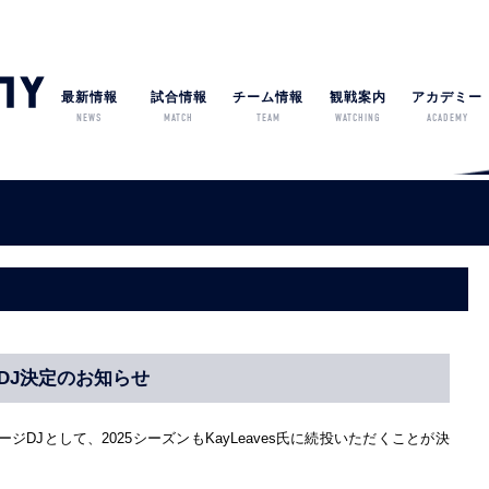
最新情報
試合情報
チーム情報
観戦案内
アカデミー
NEWS
MATCH
TEAM
WATCHING
ACADEMY
ジDJ決定のお知らせ
DJとして、2025シーズンもKayLeaves氏に続投いただくことが決