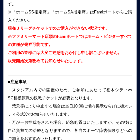
す。
※「ホームSS指定席」「ホームSA指定席」はFamiポートからご購
入ください。
現在Ｊリーグチケットでのご購入ができない状況です。
※ファミリーマート店頭のFamiポートではホーム・ビジターすべて
の券種が発券可能です。
ご利用の皆様には大変ご迷惑をおかけし申し訳ございません。
販売開始次第改めてお知らせいたします。
■注意事項
・スタジアム内での開催のため、ご参加にあたって栃木シティvs
SC相模原戦の観戦チケットが必要となります。
・荒天等により中止する場合は当日10:00に場内掲示ならびに栃木シ
ティ公式Xでお知らせいたします。
・万が一お怪我を
された場合、応急処置はいたしますが、その後は
自己負担での治療となりますので、各自スポーツ障害保険などへの
ご加入をおすすめいたします。