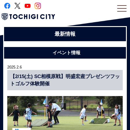
togg
navi
最新情報
イベント情報
2025.2.6
【2/15(土) SC相模原戦】明盛宏産プレゼンツフッ
トゴルフ体験開催