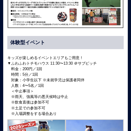
体験型イベント
キッズが楽しめるイベントエリアもご用意！
▼ふわふわトチモハウス 11:30〜13:30 ＠サブピッチ
料金：200円／1回
時間：5分／1回
対象：小学生以下 ※未就学児は保護者同伴
人数：4〜5名／1回
＜中止事項＞
※雨天、強風等の悪天候時は中止
※飲食直後は参加不可
※土足での参加不可
※入場調整をする場合あり