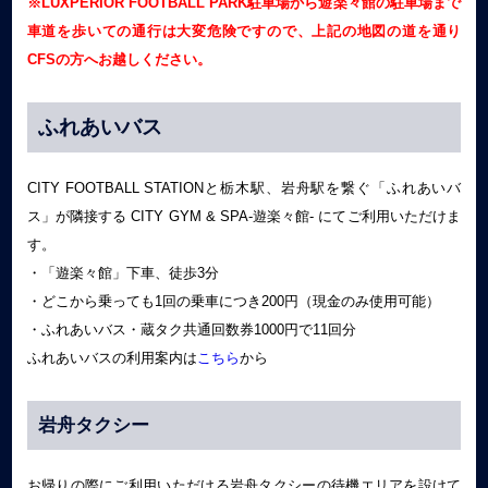
※LUXPERIOR FOOTBALL PARK駐車場から遊楽々館の駐車場まで
車道を歩いての通行は大変危険ですので、上記の地図の道を通り
CFSの方へお越しください。
ふれあいバス
CITY FOOTBALL STATIONと栃木駅、岩舟駅を繋ぐ「ふれあいバ
ス」が隣接する CITY GYM & SPA-遊楽々館- にてご利用いただけま
す。
・「遊楽々館」下車、徒歩3分
・どこから乗っても1回の乗車につき200円（現金のみ使用可能）
・ふれあいバス・蔵タク共通回数券1000円で11回分
ふれあいバスの利用案内は
こちら
から
岩舟タクシー
お帰りの際にご利用いただける岩舟タクシーの待機エリアを設けて