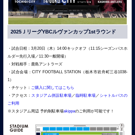
2025ＪリーグYBCルヴァンカップ1stラウンド
・試合日程：3月20日（木）14:00キックオフ（11:15シーズンパスホ
ルダー先行入場／11:30一般開場）
・対戦相手：鹿島アントラーズ
・試合会場：CITY FOOTBALL STATION（栃木市岩舟町三谷1038-
1）
・チケット：
ご購入に関してはこちら
・アクセス：
スタジアム併設駐車場
／
臨時駐車場
／
シャトルバスの
ご利用
※スタジアム周辺 予約制駐車場
akippa
のご利用が可能です！