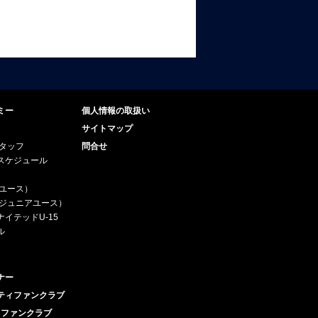
ミー
個人情報の取扱い
サイトマップ
スタッフ
問合せ
スケジュール
（ユース）
5（ジュニアユース）
イテッドU-15
ル
ナー
ティファンクラブ
esファンクラブ