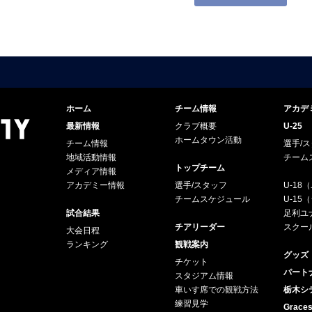
ホーム
チーム情報
アカデ
最新情報
クラブ概要
U-25
ホームタウン活動
チーム情報
選手/
地域活動情報
チーム
トップチーム
メディア情報
アカデミー情報
選手/スタッフ
U-18
チームスケジュール
U-1
試合結果
足利ユナ
チアリーダー
スクー
大会日程
ランキング
観戦案内
グッズ
チケット
パート
スタジアム情報
車いす席での観戦方法
栃木シ
練習見学
Grac