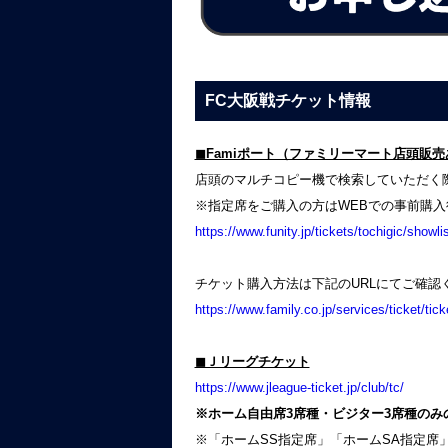
FC大阪戦チケット情報
◼︎Famiポート（ファミリーマート店頭販
店頭のマルチコピー機で検索していただく
※指定席をご購入の方はWEBでの事前購
https://www.funity.jp/tickets/tochigic/showlis
チケット購入方法は下記のURLにてご確認
https://www.family.co.jp/services/ticket/tic
◼︎Ｊリーグチケット
https://www.jleague-ticket.jp/club/tc/
※ホーム自由席3席種・ビジター3席種のみ
※「ホームSS指定席」「ホームSA指定席」