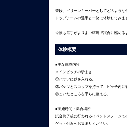
普段、グリーンキーパーとしてどのような
トップチームの選手と一緒に体験してみま
今後も選手がよりよい環境で試合に臨める
体験概要
■主な体験内容
メインピッチの砂まき
①バケツに砂を入れる。
②バケツとスコップを持って、ピッチ内に
③まいたところを平らに整える。
■実施時間・集合場所
試合終了後に行われるイベントステージで
ゲット付近へお集まりください。