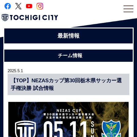
togg
navi
最新情報
チーム情報
2025.5.1
【TOP】NEZASカップ第30回栃木県サッカー選
手権決勝 試合情報