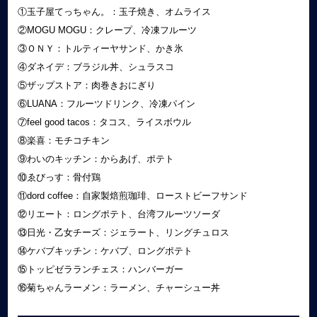
①玉子屋てっちゃん。：玉子焼き、オムライス
②MOGU MOGU：クレープ、冷凍フルーツ
③ＯＮＹ：トルティーヤサンド、かき氷
④ダネイデ：ブラジル丼、シュラスコ
⑤ザップストア：肉巻きおにぎり
⑥LUANA：フルーツドリンク、冷凍パイン
⑦feel good tacos：タコス、ライスボウル
⑧楽喜：モチコチキン
⑨わいのキッチン：からあげ、ポテト
⑩ゑびっす：骨付鶏
⑪dord coffee：自家製焙煎珈琲、ローストビーフサンド
⑫リエート：ロングポテト、台湾フルーツソーダ
⑬日光・乙女チーズ：ジェラート、リングチュロス
⑭ケバブキッチン：ケバブ、ロングポテト
⑮トッピゼラランチェス：ハンバーガー
⑯菊ちゃんラーメン：ラーメン、チャーシュー丼