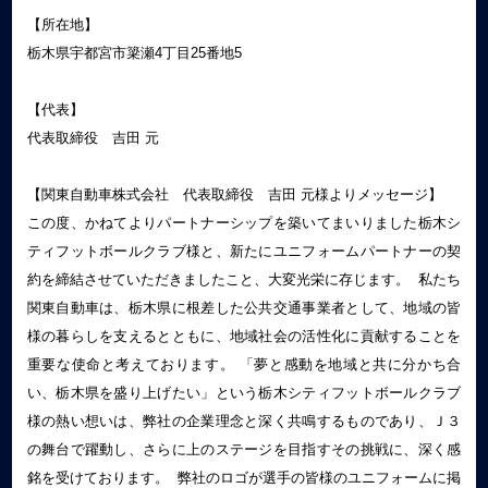
【所在地】
栃木県宇都宮市簗瀬4丁目25番地5
【代表】
代表取締役 吉田 元
【関東自動車株式会社 代表取締役 吉田 元様よりメッセージ】
この度、かねてよりパートナーシップを築いてまいりました栃木シ
ティフットボールクラブ様と、新たにユニフォームパートナーの契
約を締結させていただきましたこと、大変光栄に存じます。 私たち
関東自動車は、栃木県に根差した公共交通事業者として、地域の皆
様の暮らしを支えるとともに、地域社会の活性化に貢献することを
重要な使命と考えております。 「夢と感動を地域と共に分かち合
い、栃木県を盛り上げたい」という栃木シティフットボールクラブ
様の熱い想いは、弊社の企業理念と深く共鳴するものであり、Ｊ３
の舞台で躍動し、さらに上のステージを目指すその挑戦に、深く感
銘を受けております。 弊社のロゴが選手の皆様のユニフォームに掲