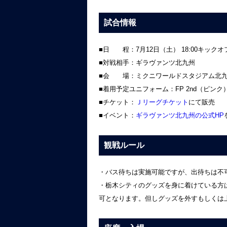
試合情報
■日 程：7月12日（土） 18:00キックオ
■対戦相手：ギラヴァンツ北九州
■会 場：ミクニワールドスタジアム北九州
■着用予定ユニフォーム：FP 2nd（ピンク）
■チケット：
Ｊリーグチケット
にて販売
■イベント：
ギラヴァンツ北九州の公式HP
観戦ルール
・バス待ちは実施可能ですが、出待ちは不
・栃木シティのグッズを身に着けている方
可となります。但しグッズを外すもしくは