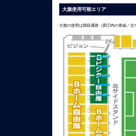
大旗使用可能エリア
大旗の使用は階段通路（図①内の青線／北