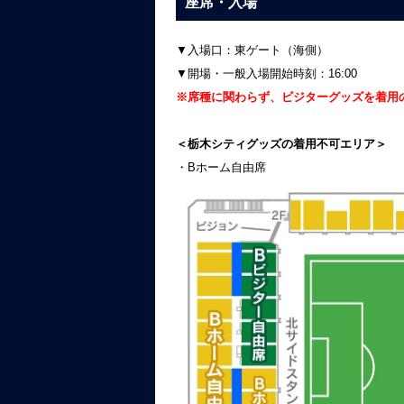
座席・入場
▼入場口：東ゲート（海側）
▼開場・一般入場開始時刻：16:00
※席種に関わらず、ビジターグッズを着用
＜栃木シティグッズの着用不可エリア＞
・Bホーム自由席