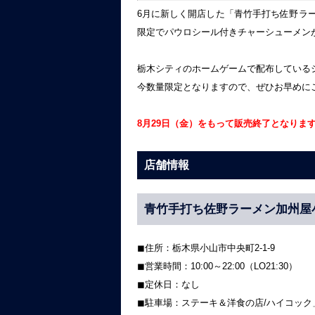
6月に新しく開店した「青竹手打ち佐野ラー
限定でパウロシール付きチャーシューメン
栃木シティのホームゲームで配布している
今数量限定となりますので、ぜひお早めに
8月29日（金）をもって販売終了となりま
店舗情報
青竹手打ち佐野ラーメン加州屋
◼︎住所：栃木県小山市中央町2-1-9
◼︎営業時間：10:00～22:00（LO21:30）
◼︎定休日：なし
◼︎駐車場：ステーキ＆洋食の店/ハイコッ