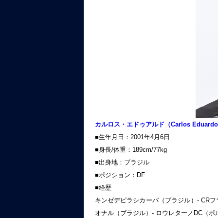
カルロス・エドゥアルド（Carlos Edua
■生年月日：2001年4月6日
■身長/体重：189cm/77kg
■出身地：ブラジル
■ポジション：DF
■経歴
キンゼデピラシカーバ（ブラジル）- CRフ
オナル（ブラジル）- ロウレターノDC（ポル