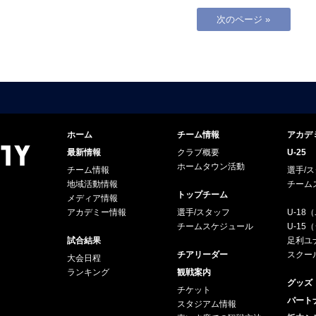
次のページ »
ホーム
チーム情報
アカデ
最新情報
クラブ概要
U-25
ホームタウン活動
チーム情報
選手/
地域活動情報
チーム
トップチーム
メディア情報
アカデミー情報
選手/スタッフ
U-18
チームスケジュール
U-1
試合結果
足利ユナ
チアリーダー
スクー
大会日程
ランキング
観戦案内
グッズ
チケット
パート
スタジアム情報