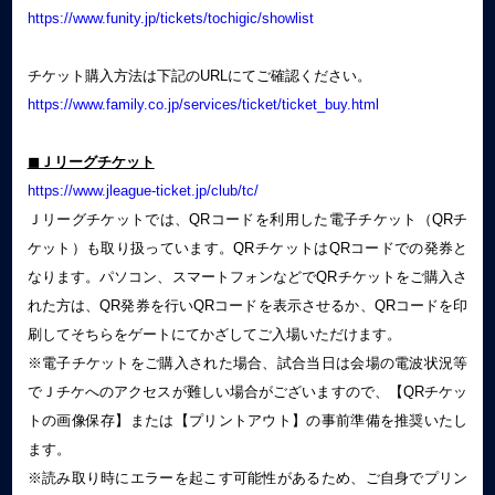
https://www.funity.jp/tickets/tochigic/showlist
チケット購入方法は下記のURLにてご確認ください。
https://www.family.co.jp/services/ticket/ticket_buy.html
◼︎Ｊリーグチケット
https://www.jleague-ticket.jp/club/tc/
Ｊリーグチケットでは、QRコードを利用した電子チケット（QRチ
ケット）も取り扱っています。QRチケットはQRコードでの発券と
なります。パソコン、スマートフォンなどでQRチケットをご購入さ
れた方は、QR発券を行いQRコードを表示させるか、QRコードを印
刷してそちらをゲートにてかざしてご入場いただけます。
※電子チケットをご購入された場合、試合当日は会場の電波状況等
でＪチケへのアクセスが難しい場合がございますので、【QRチケッ
トの画像保存】または【プリントアウト】の事前準備を推奨いたし
ます。
※読み取り時にエラーを起こす可能性があるため、ご自身でプリン