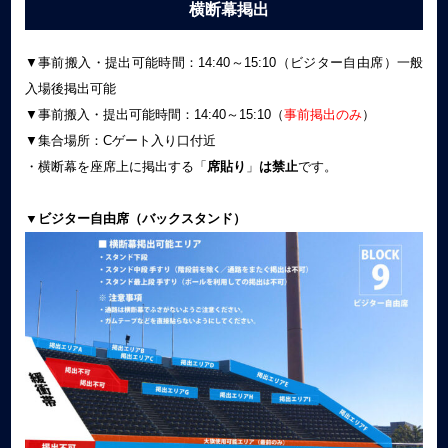
横断幕掲出
▼事前搬入・提出可能時間：14:40～15:10（ビジター自由席）一般
入場後掲出可能
▼事前搬入・提出可能時間：14:40～15:10（
事前掲出のみ
）
▼集合場所：Cゲート入り口付近
・横断幕を座席上に掲出する「
席貼り
」
は禁止
です。
▼ビジター自由席（バックスタンド）