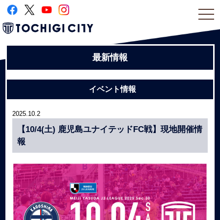
togg
navi
最新情報
イベント情報
2025.10.2
【10/4(土) 鹿児島ユナイテッドFC戦】現地開催情
報