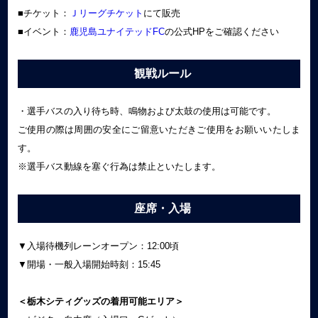
■チケット：
Ｊリーグチケット
にて販売
■イベント：
鹿児島ユナイテッドFC
の公式HPをご確認ください
観戦ルール
・選手バスの入り待ち時、鳴物および太鼓の使用は可能です。
ご使用の際は周囲の安全にご留意いただきご使用をお願いいたしま
す。
※選手バス動線を塞ぐ行為は禁止といたします。
座席・入場
▼入場待機列レーンオープン：12:00頃
▼開場・一般入場開始時刻：15:45
＜栃木シティグッズの着用可能エリア＞