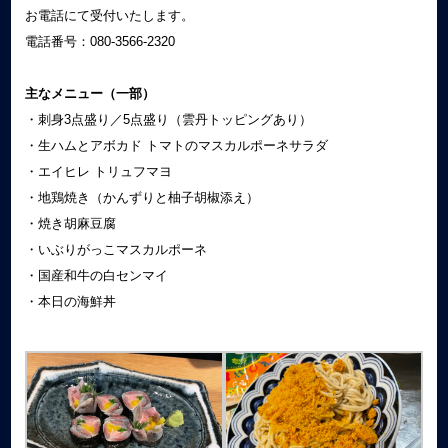
お電話にて受付いたします。
電話番号：080-3566-2320
主なメニュー（一部）
・刺身3点盛り／5点盛り（雲丹トッピングあり）
・生ハムとアボカド トマトのマスカルポーネサラダ
・エイヒレ トリュフマヨ
・地鶏焼き（かんずりと柚子胡椒添え）
・焼き胡麻豆腐
・いぶりがっこマスカルポーネ
・国産和牛の白センマイ
・本日の海鮮丼