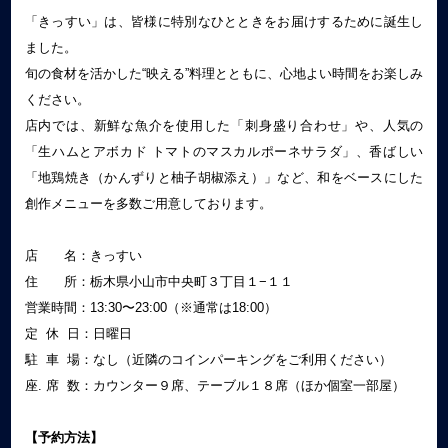
「きっすい」は、皆様に特別なひとときをお届けするために誕生し
ました。
旬の食材を活かした“映える”料理とともに、心地よい時間をお楽しみ
ください。
店内では、新鮮な魚介を使用した「刺身盛り合わせ」や、人気の
「生ハムとアボカド トマトのマスカルポーネサラダ」、香ばしい
「地鶏焼き（かんずりと柚子胡椒添え）」など、和をベースにした
創作メニューを多数ご用意しております。
店 名：きっすい
住 所：栃木県小山市中央町３丁目１−１１
営業時間：13:30〜23:00（※通常は18:00）
定 休 日：日曜日
駐 車 場：なし（近隣のコインパーキングをご利用ください）
座. 席 数：カウンター９席、テーブル１８席（ほか個室一部屋）
【予約方法】