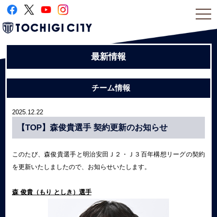
togg
navi
最新情報
チーム情報
2025.12.22
【TOP】森俊貴選手 契約更新のお知らせ
このたび、森俊貴選手と明治安田Ｊ２・Ｊ３百年構想リーグの契約
を更新いたしましたので、お知らせいたします。
森 俊貴（もり としき
）選手