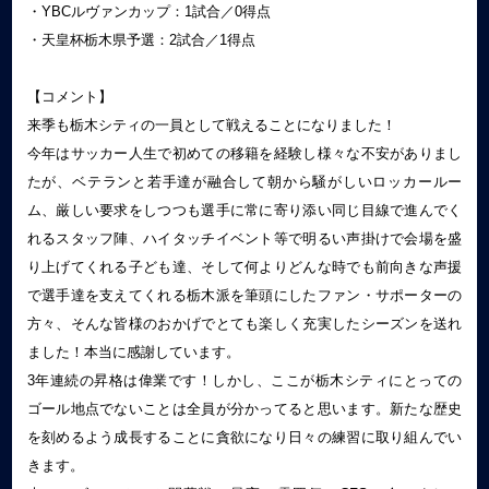
・YBCルヴァンカップ：1試合／0得点
・天皇杯栃木県予選：2試合／1得点
【コメント】
来季も栃木シティの一員として戦えることになりました！
今年はサッカー人生で初めての移籍を経験し様々な不安がありまし
たが、ベテランと若手達が融合して朝から騒がしいロッカールー
ム、厳しい要求をしつつも選手に常に寄り添い同じ目線で進んでく
れるスタッフ陣、ハイタッチイベント等で明るい声掛けで会場を盛
り上げてくれる子ども達、そして何よりどんな時でも前向きな声援
で選手達を支えてくれる栃木派を筆頭にしたファン・サポーターの
方々、そんな皆様のおかげでとても楽しく充実したシーズンを送れ
ました！本当に感謝しています。
3年連続の昇格は偉業です！しかし、ここが栃木シティにとっての
ゴール地点でないことは全員が分かってると思います。新たな歴史
を刻めるよう成長することに貪欲になり日々の練習に取り組んでい
きます。