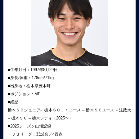
■生年月日：1997年8月29日
■身長/体重：178cm/71kg
■出身地：栃木県茂木町
■ポジション：MF
■経歴
栃木ＳＣジュニア- 栃木ＳＣＪｒユース – 栃木ＳＣユース – 法政大
– 栃木ＳＣ – 栃木シティ（2025〜）
■2025シーズン出場記録
・Ｊ３リーグ：33試合／4得点