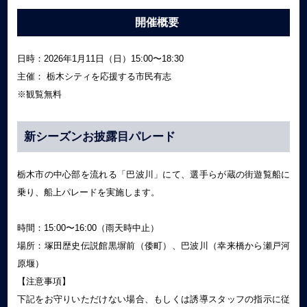
開催概要
日時：2026年1月11日（日）15:00〜18:30
主催： 栃木シティを応援する市民有志
※観覧無料
新シーズンお披露目パレード
栃木市の中心部を流れる「巴波川」にて、選手らが蔵の街遊覧船に
乗り、船上パレードを実施します。
時間：15:00〜16:00（雨天時中止）
場所：塚田歴史伝説館黒塀前（倭町）、巴波川（幸来橋から瀬戸河
原堰）
【注意事項】
下記をお守りいただけない場合、もしくは誘導スタッフの指示に従