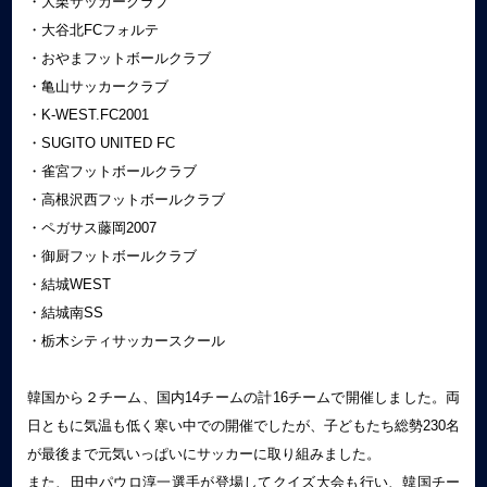
・大栗サッカークラブ
・大谷北FCフォルテ
・おやまフットボールクラブ
・亀山サッカークラブ
・K-WEST.FC2001
・SUGITO UNITED FC
・雀宮フットボールクラブ
・高根沢西フットボールクラブ
・ペガサス藤岡2007
・御厨フットボールクラブ
・結城WEST
・結城南SS
・栃木シティサッカースクール
韓国から２チーム、国内14チームの計16チームで開催しました。両
日ともに気温も低く寒い中での開催でしたが、子どもたち総勢230名
が最後まで元気いっぱいにサッカーに取り組みました。
また、田中パウロ淳一選手が登場してクイズ大会も行い、韓国チー