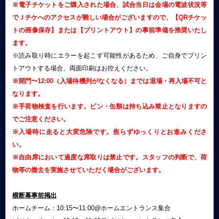
※電子チケットをご購入された場合、試合当日は会場の電波状況等
でＪチケへのアクセスが難しい場合がございますので、【QRチケッ
トの画像保存】または【プリントアウト】の事前準備を推奨いたし
ます。
※読み取り時にエラーを起こす可能性があるため、ご自身でプリン
トアウトする場合、両面印刷はお控えください。
※開門〜12:00（入場待機列がなくなる）までは退場・再入場不可と
なります。
※手荷物検査を行います。ビン・缶類は持ち込み禁止となりますの
でご注意ください。
※入場時に走ると大変危険です。焦らずゆっくりとお進みくださ
い。
※自由席において過度な席取りは禁止です。スタッフの判断で、荷
物等の撤去を実施させていただく場合がございます。
横断幕事前掲出
ホームチーム：10:15〜11:00@ホームエントランス集合