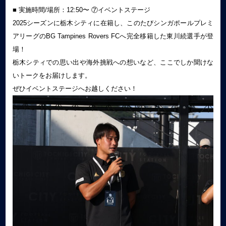
■ 実施時間/場所：12:50〜 ⑦イベントステージ
2025シーズンに栃木シティに在籍し、このたびシンガポールプレミ
アリーグのBG Tampines Rovers FCへ完全移籍した東川続選手が登
場！
栃木シティでの思い出や海外挑戦への想いなど、ここでしか聞けな
いトークをお届けします。
ぜひイベントステージへお越しください！