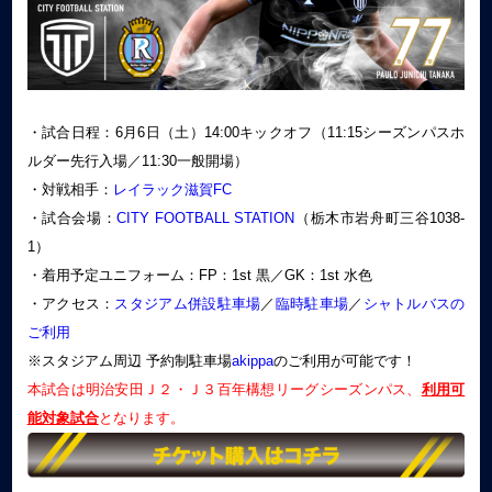
・試合日程：6月6日（土）14:00キックオフ（11:15シーズンパスホ
ルダー先行入場／11:30一般開場）
・対戦相手：
レイラック滋賀FC
・試合会場：
CITY FOOTBALL STATION
（栃木市岩舟町三谷1038-
1）
・着用予定ユニフォーム：FP：1st 黒／GK：1st 水色
・アクセス：
スタジアム併設駐車場
／
臨時駐車場
／
シャトルバスの
ご利用
※スタジアム周辺 予約制駐車場
akippa
のご利用が可能です！
本試合は明治安田Ｊ２・Ｊ３百年構想リーグシーズンパス、
利用可
能対象試合
となります。