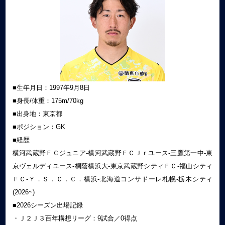
■生年月日：1997年9月8日
■身長/体重：175m/70kg
■出身地：東京都
■ポジション：GK
■経歴
横河武蔵野ＦＣジュニア-横河武蔵野ＦＣＪｒユース-三鷹第一中-東
京ヴェルディユース-桐蔭横浜大-東京武蔵野シティＦＣ-福山シティ
ＦＣ-Ｙ．Ｓ．Ｃ．Ｃ．横浜-北海道コンサドーレ札幌-栃木シティ
(2026~)
■2026シーズン出場記録
・Ｊ２Ｊ３百年構想リーグ：9試合／0得点