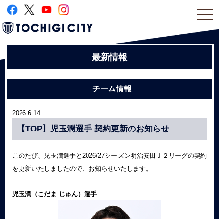
togg
navi
最新情報
チーム情報
2026.6.14
【TOP】児玉潤選手 契約更新のお知らせ
このたび、児玉潤選手と2026/27シーズン明治安田Ｊ２リーグの契約
を更新いたしましたので、お知らせいたします。
児玉潤（こだま じゅん
）選手